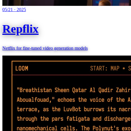
05/21
·
2025
Repflix
Netflix for fine-tuned video generation models