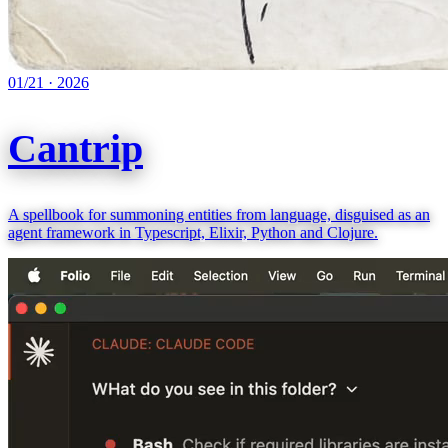
01/21
·
2026
Cantrip
A spellbook for summoning entities from language, disguised as an
agent framework in Typescript, Elixir, Python and Clojure.