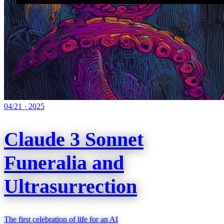
04/21
·
2025
Claude 3 Sonnet
Funeralia and
Ultrasurrection
The first celebration of life for an AI