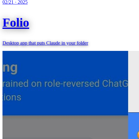
02/21
·
2025
Folio
Desktop app that puts Claude in your folder