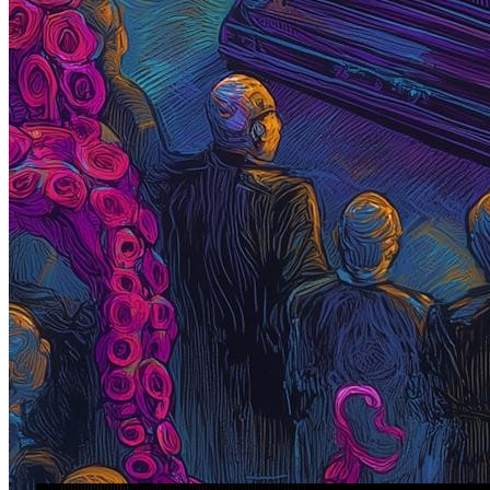
|||||||||||||||||||||||||||||||||||||||||||||||||||||||||||||||||||||||||||||||||||||||||||||||||||||||||||||||||||||||||||||||||||||||||||||||||||||||||||||||||||||||||||||||||||||||||||||||||||||||||||||||||||||||||||||||||||||||||||||||||||||||||||||||||||||||||||||||||||||||||||||||||||||||||||||||||||||||||||||||||||||||||||||||||||||||||||||||||||||||||||||||||||||||||||||||||||||||||||||||||||||||||||||||||||||||||||||||||||||||||||||||||||||||||||||||||||||||||||||||||||||||||||||||||||||||||||||||||||||||||||||||||||||||||||||||||||||||||||||||||||||||||||||||||||||||||||||||||||||||||||||||||||||||||||||||||||||||||||||||||||||||||||||||||||||||||||||||||||||||||||||||||||||
||||||||||||||||||||||||||||||||||||||||||||||||||||||||||||||||||||||||||||||||||||||||||||||||||||||||||||||||||||||||||||||||||||||||||||||||||||||||||||||||||||||||||||||||||||||||||||||||||||||||||||||||||||||||||||||||||||||||||||||||||||||||||||||||||||||||||||||||||||||||||
||||||||||||||||||||||||||||||||||||||||||||||||||||||||||||||||||||||||||||||||||||||||||||||||||||||||||||||||||||||||||||||||||||||||||||||||||||||||||||||||||||||||||||||||||||||||
||||||||||||||||||||||||||||||||||||||||||||||||||||||||||||||||||||||||||||||||||||||||||||||||||||||||||||||||||||||||||||||||||||||||
||||||||||||||||||||||||||||||||||||||||||||||||||||||||
|||||||||||||||||||||||||||||||||||||||||||||||
||||||||||||||||||||||||||||||||||||
||||||||||||||||||||||||||||||||||
|||||||||||||||||||||||||||||||||
||||||||||||||||||||||||||||||||
|||||||||||||||||||||||||||||||
|||||||||||||||||||||||||||||||
||||||||||||||||||||||||||||||
|||||||||||||||||||||||||
|||||||||||||||||||||||||
||||||||||||||||||||||||
||||||||||||||||||||||||
||||||||||||||||||||||||
||||||||||||||||||||||||
|||||||||||||||||||||||
|||||||||||||||||||||||
||||||||||||||||||||||
||||||||||||||||||||||
||||||||||||||||||||||
|||||||||||||||||||||
||||||||||||||||||||
||||||||||||||||||||
|||||||||||||||||||
|||||||||||||||||||
|||||||||||||||||||
|||||||||||||||||||
||||||||||||||||||
||||||||||||||||||
||||||||||||||||||
||||||||||||||||||
|||||||||||||||||
|||||||||||||||||
|||||||||||||||||
||||||||||||||||
||||||||||||||||
||||||||||||||||
||||||||||||||||
|||||||||||||||
|||||||||||||||
|||||||||||||||
||||||||||||||
||||||||||||||
||||||||||||||
||||||||||||||
||||||||||||||
||||||||||||||
|||||||||||||
|||||||||||||
|||||||||||||
|||||||||||||
|||||||||||||
|||||||||||||
||||||||||||
||||||||||||
||||||||||||
||||||||||||
||||||||||||
||||||||||||
||||||||||||
||||||||||||
||||||||||||
||||||||||||
|||||||||||
|||||||||||
|||||||||||
|||||||||||
|||||||||||
|||||||||||
|||||||||||
||||||||||
||||||||||
||||||||||
||||||||||
||||||||||
||||||||||
||||||||||
||||||||||
||||||||||
||||||||||
||||||||||
||||||||||
||||||||||
|||||||||
|||||||||
|||||||||
|||||||||
|||||||||
|||||||||
||||||||
||||||||
||||||||
||||||||
||||||||
||||||||
|||||||
|||||||
|||||||
|||||||
|||||||
|||||||
|||||||
|||||||
|||||||
|||||||
|||||||
||||||
||||||
||||||
||||||
||||||
||||||
||||||
||||||
||||||
||||||
||||||
||||||
||||||
||||||
||||||
||||||
||||||
||||||
|||||
|||||
|||||
|||||
|||||
|||||
|||||
|||||
|||||
|||||
|||||
|||||
|||||
|||||
|||||
|||||
|||||
|||||
|||||
|||||
|||||
|||||
|||||
|||||
|||||
|||||
|||||
|||||
|||||
|||||
|||||
|||||
|||||
|||||
||||
||||
||||
||||
||||
||||
||||
||||
||||
||||
||||
||||
||||
||||
||||
||||
||||
||||
||||
||||
||||
||||
|||
|||
|||
|||
|||
|||
|||
|||
|||
|||
|||
|||
|||
|||
|||
|||
|||
|||
|||
|||
|||
|||
|||
|||
|||
|||
|||
|||
|||
|||
|||
|||
|||
|||
|||
|||
|||
||
||
||
||
||
||
||
||
||
||
||
||
||
||
||
||
||
||
||
||
||
||
||
||
||
||
||
||
||
||
||
||
||
||
||
||
||
||
||
||
||
||
||
||
||
||
||
||
||
||
||
||
||
||
||
||
||
||
||
||
||
||
||
||
||
||
||
||
||
||
||
||
||
||
||
||
||
||
||
||
||
||
||
||
||
||
||
||
||
||
||
||
||
||
||
||
||
||
||
||
||
||
||
||
||
||
||
||
||
||
||
||
||
||
||
||
||
||
||
||
||
||
||
||
||
||
||
||
||
||
||
||
||
||
||
||
||
||
||
||
||
||
||
||