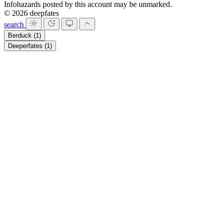
Infohazards posted by this account may be unmarked.
© 2026 deepfates
search
Berduck
(1)
Deeperfates
(1)